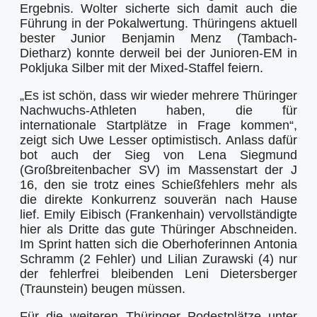
Ergebnis. Wolter sicherte sich damit auch die
Führung in der Pokalwertung. Thüringens aktuell
bester Junior Benjamin Menz (Tambach-
Dietharz) konnte derweil bei der Junioren-EM in
Pokljuka Silber mit der Mixed-Staffel feiern.
„Es ist schön, dass wir wieder mehrere Thüringer
Nachwuchs-Athleten haben, die für
internationale Startplätze in Frage kommen“,
zeigt sich Uwe Lesser optimistisch. Anlass dafür
bot auch der Sieg von Lena Siegmund
(Großbreitenbacher SV) im Massenstart der J
16, den sie trotz eines Schießfehlers mehr als
die direkte Konkurrenz souverän nach Hause
lief. Emily Eibisch (Frankenhain) vervollständigte
hier als Dritte das gute Thüringer Abschneiden.
Im Sprint hatten sich die Oberhoferinnen Antonia
Schramm (2 Fehler) und Lilian Zurawski (4) nur
der fehlerfrei bleibenden Leni Dietersberger
(Traunstein) beugen müssen.
Für die weiteren Thüringer Podestplätze unter