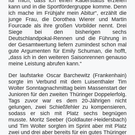
für mich, dass ich einen Kaderstatus erzielen
kann und in die Sportfördergruppe komme. Denn
ich mache im Frühjahr mein Abitur“, erzählt die
junge Frau, die Dorothea Wierer und Martin
Fourcade als ihre großen Vorbilder nennt. Drei
Siege bei den bisherigen sechs
Deutschlandpokal-Rennen und die Führung in
der Gesamtwertung liefern zumindest schon mal
gute Argumenten für Emily Schuman, die hofft,
„dass ich in den weiteren Saisonrennen genauso
meine Leistung abrufen kann.“
Der laufstarke Oscar Barchewitz (Frankenhain)
sorgte im Verbund mit dem Luisenthaler Tim
Wolter Sonntagnachmittag beim Massenstart der
Junioren für den zweiten Thüringer Doppelerfolg.
Tags zuvor war es dem 20-Jährigen nicht
gelungen, zwei Schießfehler zu kompensieren,
sodass er sich mit Platz sechs begnügen
musste. Moritz Seeber (Goldlauter-Heidersbach)
und Tim Wolter sorgten im Sprint aber mit Platz
zwei und drei aber bereits für ein gutes Thüringer