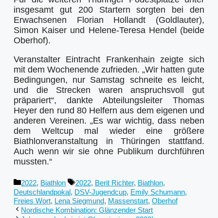
insgesamt gut 200 Startern sorgten bei den
Erwachsenen Florian Hollandt (Goldlauter),
Simon Kaiser und Helene-Teresa Hendel (beide
Oberhof).
Veranstalter Eintracht Frankenhain zeigte sich
mit dem Wochenende zufrieden. „Wir hatten gute
Bedingungen, nur Samstag schneite es leicht,
und die Strecken waren anspruchsvoll gut
präpariert“, dankte Abteilungsleiter Thomas
Heyer den rund 80 Helfern aus dem eigenen und
anderen Vereinen. „Es war wichtig, dass neben
dem Weltcup mal wieder eine größere
Biathlonveranstaltung in Thüringen stattfand.
Auch wenn wir sie ohne Publikum durchführen
mussten.“
Kategorien
Schlagwörter
2022
,
Biathlon
2022
,
Berit Richter
,
Biathlon
,
Deutschlandpokal
,
DSV-Jugendcup
,
Emily Schumann
,
Freies Wort
,
Lena Siegmund
,
Massenstart
,
Oberhof
Nordische Kombination: Glänzender Start