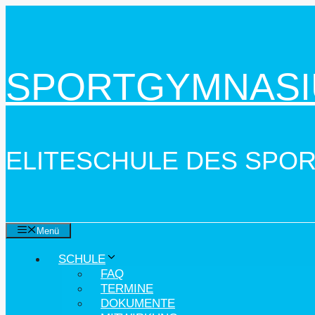
Zum
Inhalt
springen
SPORTGYMNASI
ELITESCHULE DES SPO
Menü
SCHULE
FAQ
TERMINE
DOKUMENTE