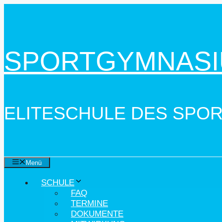
Zum
Inhalt
springen
SPORTGYMNASI
ELITESCHULE DES SPO
Menü
SCHULE
FAQ
TERMINE
DOKUMENTE